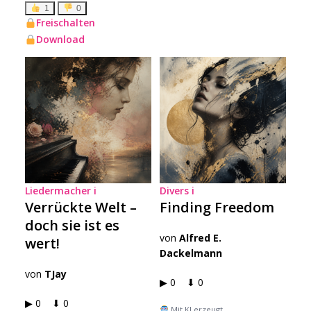
1
0
Freischalten
Download
Liedermacher
i
Divers
i
Verrückte Welt –
Finding Freedom
doch sie ist es
von
Alfred E.
wert!
Dackelmann
von
TJay
▶ 0 ⬇ 0
▶ 0 ⬇ 0
Mit KI erzeugt