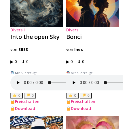
Divers
i
Divers
i
Into the open Sky
Bonci
von
SBSS
von
Ines
▶ 0 ⬇ 0
▶ 0 ⬇ 0
Mit KI erzeugt
Mit KI erzeugt
0
0
0
0
Freischalten
Freischalten
Download
Download