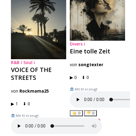
Divers
i
Eine tolle Zeit
R&B / Soul
i
von
songtexter
VOICE OF THE
STREETS
▶ 0 ⬇ 0
Mit KI erzeugt
von
Rockmama25
▶ 1 ⬇ 0
0
0
Mit KI erzeugt
Freischalten
Download