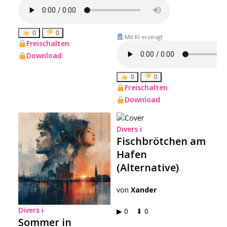
▶ 0 ⬇ 0
0
0
Mit KI erzeugt
Freischalten
Download
0
0
Freischalten
Download
Divers
i
Fischbrötchen am
Hafen
(Alternative)
von
Xander
Divers
i
▶ 0 ⬇ 0
Sommer in