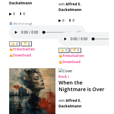
Dackelmann
von
Alfred E.
Dackelmann
▶ 0 ⬇ 0
▶ 0 ⬇ 0
Mit KI erzeugt
Mit KI erzeugt
0
0
Freischalten
0
0
Download
Freischalten
Download
Rock
i
When the
Nightmare is Over
von
Alfred E.
Dackelmann