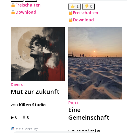
Freischalten
1
0
Download
Freischalten
Download
Divers
i
Mut zur Zukunft
Pop
i
von
KiRen Studio
Eine
Gemeinschaft
▶ 0 ⬇ 0
Mit KI erzeugt
von
songtexter