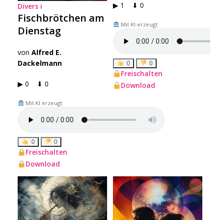
▶ 1 ⬇ 0
Divers
i
Fischbrötchen am
Mit KI erzeugt
Dienstag
von
Alfred E.
Dackelmann
0
0
Freischalten
▶ 0 ⬇ 0
Download
Mit KI erzeugt
0
0
Freischalten
Download