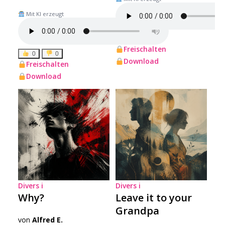
Mit KI erzeugt
0
0
Freischalten
0
0
Download
Freischalten
Download
Divers
i
Divers
i
Why?
Leave it to your
Grandpa
von
Alfred E.