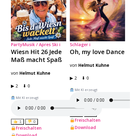
PartyMusik / Apres Ski
i
Schlager
i
Wiesn Hit 26 Jede
Oh, my love Dance
Maß macht Spaß
von
Helmut Kuhne
von
Helmut Kuhne
▶ 2 ⬇ 0
▶ 2 ⬇ 0
Mit KI erzeugt
Mit KI erzeugt
1
0
Freischalten
1
0
Download
Freischalten
Download