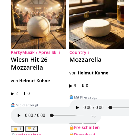
PartyMusik / Apres Ski
i
Country
i
Wiesn Hit 26
Mozzarella
Mozzarella
von
Helmut Kuhne
von
Helmut Kuhne
▶ 3 ⬇ 0
▶ 2 ⬇ 0
Mit KI erzeugt
Mit KI erzeugt
1
0
Freischalten
1
0
Download