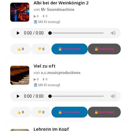
Albi bei der Weinkönigin 2
von
Mr Soundmachine
▶ 0 ⬇ 0
Mit KI erzeugt
0
0
Freischalten
Download
Viel zu oft
von
s.c.musicproductions
▶ 0 ⬇ 0
Mit KI erzeugt
0
0
Freischalten
Download
Lehrerin Im Kopf