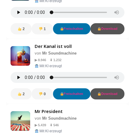
Mit KI erzeugt
2
1
Freischalten
Download
Der Kanal ist voll
von
Mr Soundmachine
▶ 8.946 ⬇ 1.232
Mit KI erzeugt
2
0
Freischalten
Download
Mr President
von
Mr Soundmachine
▶ 5.439 ⬇ 546
Mit KI erzeugt