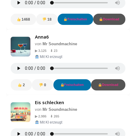
1468
18
Freischalten
Download
Anna6
von
Mr Soundmachine
▶ 3.125 ⬇ 23
Mit KI erzeugt
2
0
Freischalten
Download
Eis schlecken
von
Mr Soundmachine
▶ 2.986 ⬇ 265
Mit KI erzeugt