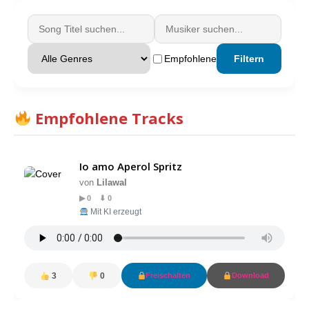
Empfohlene
Filtern
Empfohlene Tracks
Io amo Aperol Spritz
von
Lilawal
▶ 0 ⬇ 0
Mit KI erzeugt
3
0
Freischalten
Download