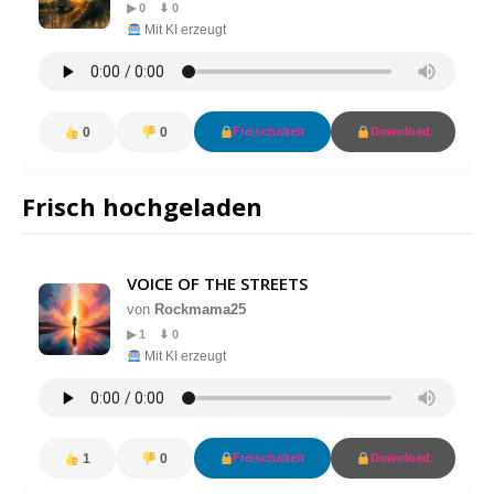
▶ 0 ⬇ 0
Mit KI erzeugt
0
0
Freischalten
Download
Frisch hochgeladen
VOICE OF THE STREETS
von
Rockmama25
▶ 1 ⬇ 0
Mit KI erzeugt
1
0
Freischalten
Download