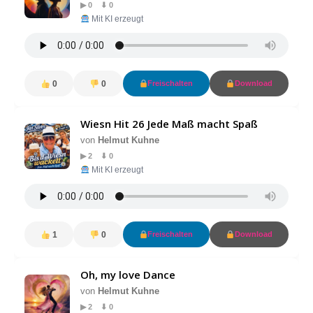
▶ 0 ⬇ 0
Mit KI erzeugt
0
0
Freischalten
Download
Wiesn Hit 26 Jede Maß macht Spaß
von
Helmut Kuhne
▶ 2 ⬇ 0
Mit KI erzeugt
1
0
Freischalten
Download
Oh, my love Dance
von
Helmut Kuhne
▶ 2 ⬇ 0