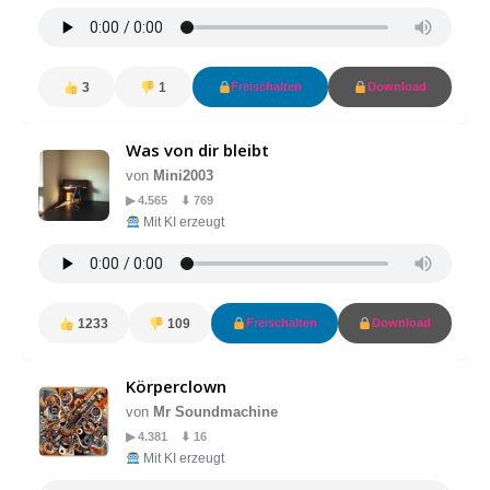
3
1
Freischalten
Download
Was von dir bleibt
von
Mini2003
▶ 4.565 ⬇ 769
Mit KI erzeugt
1233
109
Freischalten
Download
Körperclown
von
Mr Soundmachine
▶ 4.381 ⬇ 16
Mit KI erzeugt