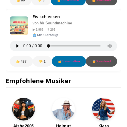
89
3
Freischalten
Download
Eis schlecken
von
Mr Soundmachine
▶ 2.986 ⬇ 265
Mit KI erzeugt
487
1
Freischalten
Download
Empfohlene Musiker
Aishe2005
Helmut
Kiara