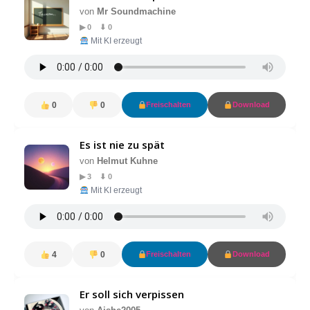
von
Mr Soundmachine
▶ 0 ⬇ 0
Mit KI erzeugt
0
0
Freischalten
Download
Es ist nie zu spät
von
Helmut Kuhne
▶ 3 ⬇ 0
Mit KI erzeugt
4
0
Freischalten
Download
Er soll sich verpissen