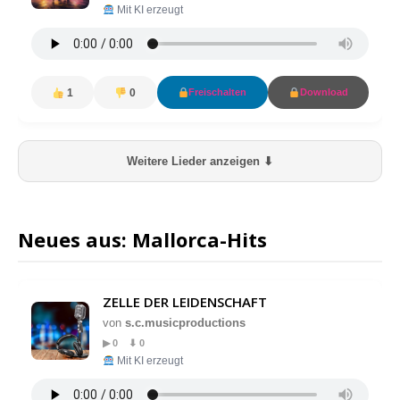
Mit KI erzeugt
1
0
Freischalten
Download
Weitere Lieder anzeigen ⬇
Neues aus: Mallorca-Hits
ZELLE DER LEIDENSCHAFT
von
s.c.musicproductions
▶ 0 ⬇ 0
Mit KI erzeugt