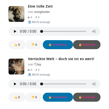
Eine tolle Zeit
von
songtexter
▶ 0 ⬇ 0
Mit KI erzeugt
0
0
Freischalten
Download
Verrückte Welt – doch sie ist es wert!
von
TJay
▶ 0 ⬇ 0
Mit KI erzeugt
0
0
Freischalten
Download