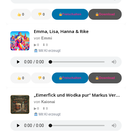
0
0
Freischalten
Download
Emma, Lisa, Hanna & Rike
von
Emmi
▶ 0 ⬇ 0
Mit KI erzeugt
0
0
Freischalten
Download
„Eimerfick und Wodka pur“ Markus Version
von
Kaionai
▶ 0 ⬇ 0
Mit KI erzeugt