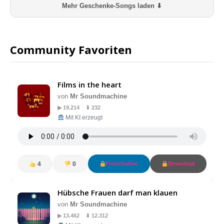
Mehr Geschenke-Songs laden ⬇
Community Favoriten
Films in the heart
von
Mr Soundmachine
▶ 19.214 ⬇ 232
Mit KI erzeugt
4
0
Freischalten
Download
Hübsche Frauen darf man klauen
von
Mr Soundmachine
▶ 13.462 ⬇ 12.312