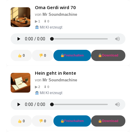
Oma Gerdi wird 70
von
Mr Soundmachine
▶ 1 ⬇ 0
Mit KI erzeugt
0
0
Freischalten
Download
Hein geht in Rente
von
Mr Soundmachine
▶ 2 ⬇ 0
Mit KI erzeugt
0
0
Freischalten
Download