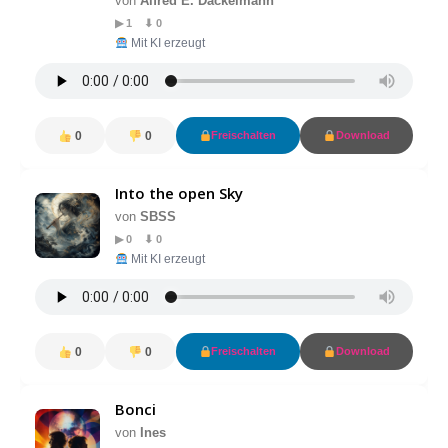
von
Alfred E. Dackelmann
▶ 1 ⬇ 0
Mit KI erzeugt
0
0
Freischalten
Download
Into the open Sky
von
SBSS
▶ 0 ⬇ 0
Mit KI erzeugt
0
0
Freischalten
Download
Bonci
von
Ines