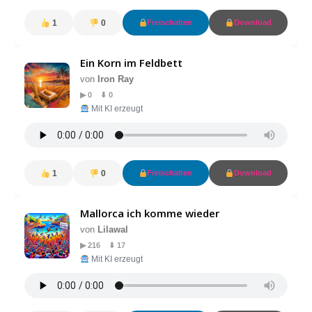
1
0
Freischalten
Download
Ein Korn im Feldbett
von
Iron Ray
▶ 0 ⬇ 0
Mit KI erzeugt
1
0
Freischalten
Download
Mallorca ich komme wieder
von
Lilawal
▶ 216 ⬇ 17
Mit KI erzeugt