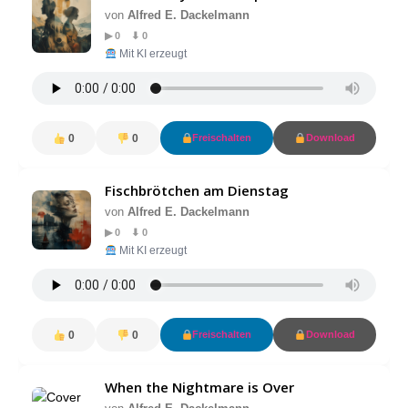
von
Alfred E. Dackelmann
▶ 0 ⬇ 0
Mit KI erzeugt
0
0
Freischalten
Download
Fischbrötchen am Dienstag
von
Alfred E. Dackelmann
▶ 0 ⬇ 0
Mit KI erzeugt
0
0
Freischalten
Download
When the Nightmare is Over