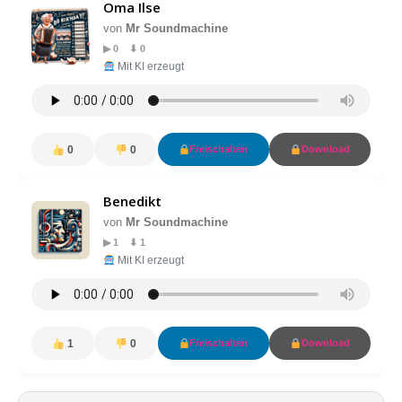
Oma Ilse
von
Mr Soundmachine
▶ 0 ⬇ 0
Mit KI erzeugt
0
0
Freischalten
Download
Benedikt
von
Mr Soundmachine
▶ 1 ⬇ 1
Mit KI erzeugt
1
0
Freischalten
Download