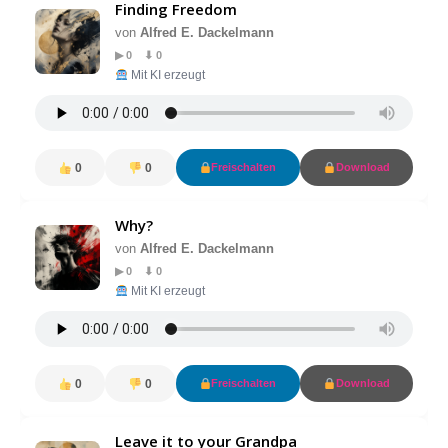
Finding Freedom
von
Alfred E. Dackelmann
▶ 0 ⬇ 0
Mit KI erzeugt
0
0
Freischalten
Download
Why?
von
Alfred E. Dackelmann
▶ 0 ⬇ 0
Mit KI erzeugt
0
0
Freischalten
Download
Leave it to your Grandpa