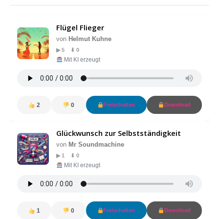
Flügel Flieger
von
Helmut Kuhne
▶ 5 ⬇ 0
Mit KI erzeugt
2
0
Freischalten
Download
Glückwunsch zur Selbstständigkeit
von
Mr Soundmachine
▶ 1 ⬇ 0
Mit KI erzeugt
1
0
Freischalten
Download