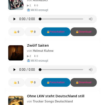
von
Aishe2005
▶ 1 ⬇ 0
Mit KI erzeugt
0
0
Freischalten
Download
Zwölf Saiten
von
Helmut Kuhne
▶ 2 ⬇ 0
Mit KI erzeugt
1
0
Freischalten
Download
Ohne LKW steht Deutschland still
von
Trucker Songs Deutschland