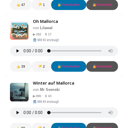
47
1
Freischalten
Download
Oh Mallorca
von
Lilawal
▶ 392 ⬇ 17
Mit KI erzeugt
39
2
Freischalten
Download
Winter auf Mallorca
von
Mr Svenski
▶ 890 ⬇ 43
Mit KI erzeugt