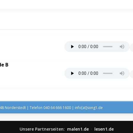
de B
8 Norderstedt | Telefon 040 64 666 1600 | info[at]song1.de
Unsere Partnerseiten:
malen1.de
·
lesen1.de