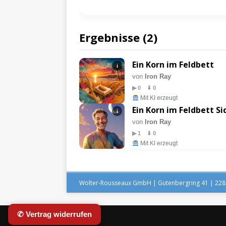
Ergebnisse (2)
Ein Korn im Feldbett
i
von
Iron Ray
▶ 0 ⬇ 0
Mit KI erzeugt
Ein Korn im Feldbett Si
i
von
Iron Ray
▶ 1 ⬇ 0
Mit KI erzeugt
Wolter-Rousseaux GmbH | Gutenbergring 41 | 2284
✆ Vertrag widerrufen