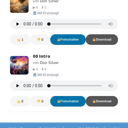
von
Don Silver
▶ 0 ⬇ 1
Mit KI erzeugt
1
0
Freischalten
Download
00 Intro
von
Don Silver
▶ 3 ⬇ 0
Mit KI erzeugt
0
0
Freischalten
Download