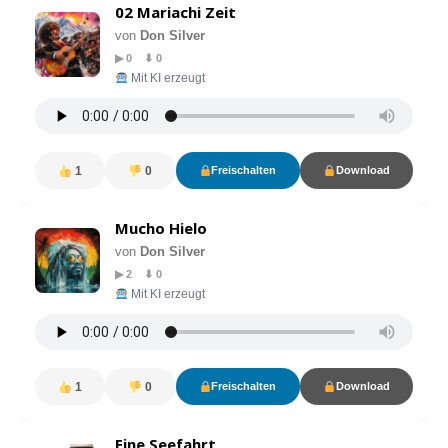
02 Mariachi Zeit
von
Don Silver
▶ 0 ⬇ 0
Mit KI erzeugt
1
0
Freischalten
Download
Mucho Hielo
von
Don Silver
▶ 2 ⬇ 0
Mit KI erzeugt
1
0
Freischalten
Download
Eine Seefahrt