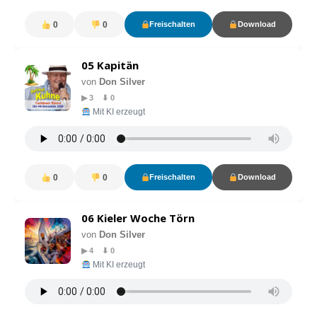
0
0
Freischalten
Download
05 Kapitän
von
Don Silver
▶ 3 ⬇ 0
Mit KI erzeugt
0
0
Freischalten
Download
06 Kieler Woche Törn
von
Don Silver
▶ 4 ⬇ 0
Mit KI erzeugt