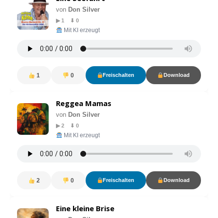
von
Don Silver
▶ 1 ⬇ 0
Mit KI erzeugt
1
0
Freischalten
Download
Reggea Mamas
von
Don Silver
▶ 2 ⬇ 0
Mit KI erzeugt
2
0
Freischalten
Download
Eine kleine Brise