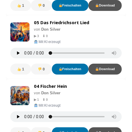
1
0
Freischalten
Download
05 Das Friedrichsort Lied
von
Don Silver
▶ 3 ⬇ 0
Mit KI erzeugt
1
0
Freischalten
Download
04 Fischer Hein
von
Don Silver
▶ 1 ⬇ 0
Mit KI erzeugt