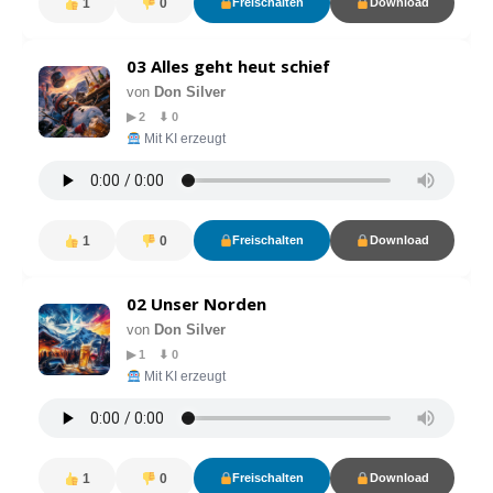
1
0
Freischalten
Download
03 Alles geht heut schief
von
Don Silver
▶ 2 ⬇ 0
Mit KI erzeugt
1
0
Freischalten
Download
02 Unser Norden
von
Don Silver
▶ 1 ⬇ 0
Mit KI erzeugt
1
0
Freischalten
Download