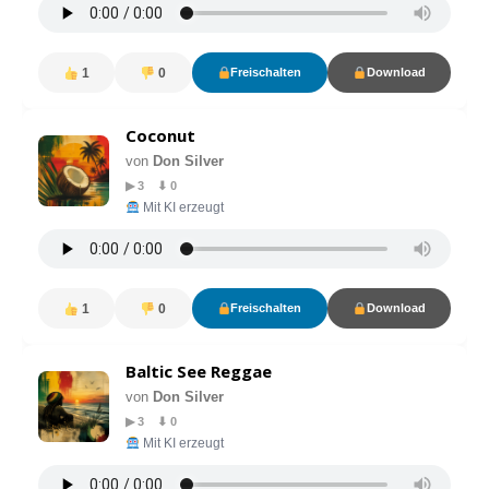
1
0
Freischalten
Download
Coconut
von
Don Silver
▶ 3 ⬇ 0
Mit KI erzeugt
1
0
Freischalten
Download
Baltic See Reggae
von
Don Silver
▶ 3 ⬇ 0
Mit KI erzeugt