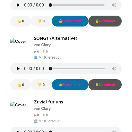
0
0
Freischalten
Download
SONG1 (Alternative)
von
Clary
▶ 0 ⬇ 0
Mit KI erzeugt
0
0
Freischalten
Download
Zuviel für uns
von
Clary
▶ 0 ⬇ 0
Mit KI erzeugt