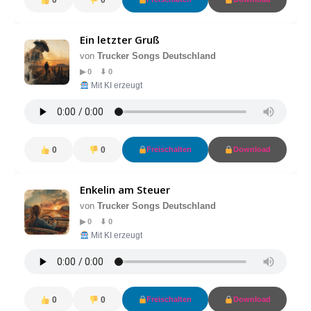
Ein letzter Gruß
von
Trucker Songs Deutschland
▶ 0 ⬇ 0
Mit KI erzeugt
0
0
Freischalten
Download
Enkelin am Steuer
von
Trucker Songs Deutschland
▶ 0 ⬇ 0
Mit KI erzeugt
0
0
Freischalten
Download