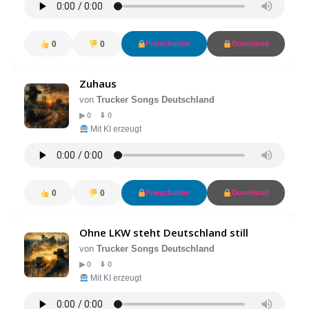
0
0
Freischalten
Download
Zuhaus
von
Trucker Songs Deutschland
▶ 0 ⬇ 0
Mit KI erzeugt
0
0
Freischalten
Download
Ohne LKW steht Deutschland still
von
Trucker Songs Deutschland
▶ 0 ⬇ 0
Mit KI erzeugt