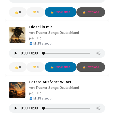
0
0
Freischalten
Download
Diesel in mir
von
Trucker Songs Deutschland
▶ 0 ⬇ 0
Mit KI erzeugt
0
0
Freischalten
Download
Letzte Ausfahrt WLAN
von
Trucker Songs Deutschland
▶ 1 ⬇ 0
Mit KI erzeugt