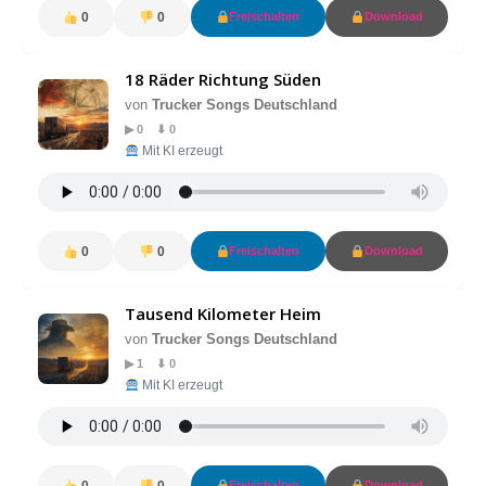
0
0
Freischalten
Download
18 Räder Richtung Süden
von
Trucker Songs Deutschland
▶ 0 ⬇ 0
Mit KI erzeugt
0
0
Freischalten
Download
Tausend Kilometer Heim
von
Trucker Songs Deutschland
▶ 1 ⬇ 0
Mit KI erzeugt
0
0
Freischalten
Download