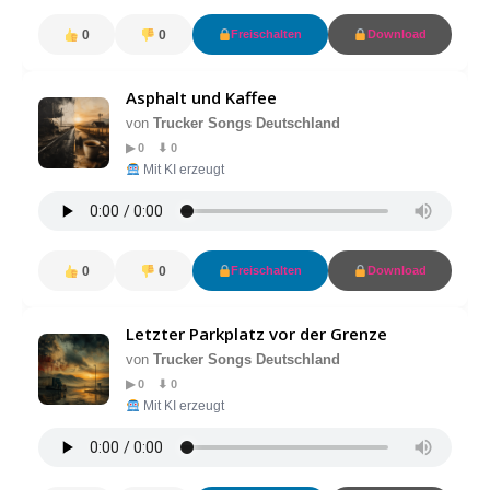
0
0
Freischalten
Download
Asphalt und Kaffee
von
Trucker Songs Deutschland
▶ 0 ⬇ 0
Mit KI erzeugt
0
0
Freischalten
Download
Letzter Parkplatz vor der Grenze
von
Trucker Songs Deutschland
▶ 0 ⬇ 0
Mit KI erzeugt