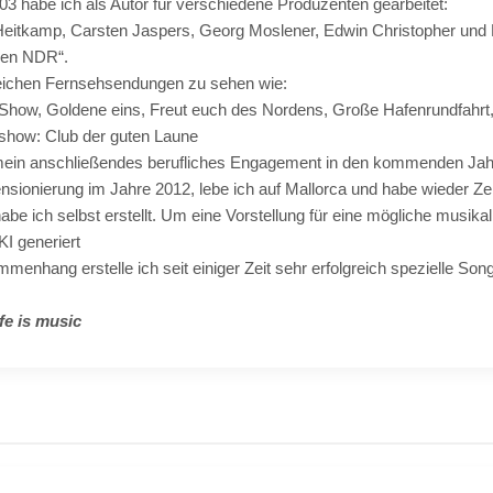
03 habe ich als Autor für verschiedene Produzenten gearbeitet:
 Heitkamp, Carsten Jaspers, Georg Moslener, Edwin Christopher und 
den NDR“.
reichen Fernsehsendungen zu sehen wie:
Show, Goldene eins, Freut euch des Nordens, Große Hafenrundfahrt,
show: Club der guten Laune
 mein anschließendes berufliches Engagement in den kommenden Jah
sionierung im Jahre 2012, lebe ich auf Mallorca und habe wieder Ze
habe ich selbst erstellt. Um eine Vorstellung für eine mögliche musi
KI generiert
enhang erstelle ich seit einiger Zeit sehr erfolgreich spezielle Song
ife is music