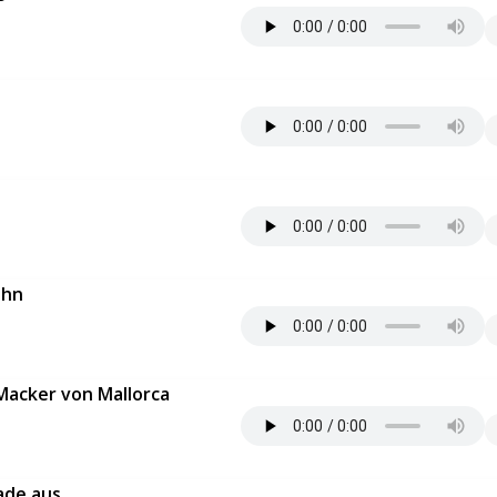
ahn
Macker von Mallorca
ade aus