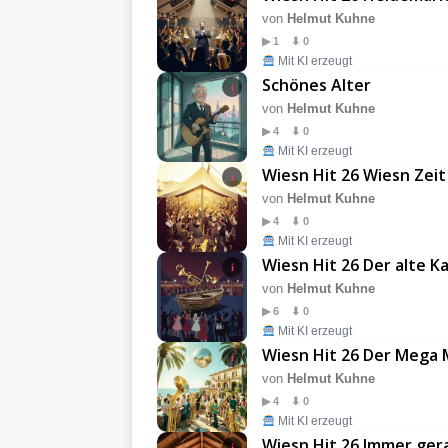
von
Helmut Kuhne
▶ 1 ⬇ 0
Mit KI erzeugt
Schönes Alter
i
von
Helmut Kuhne
▶ 4 ⬇ 0
Mit KI erzeugt
Wiesn Hit 26 Wiesn Zeit
i
von
Helmut Kuhne
▶ 4 ⬇ 0
Mit KI erzeugt
Wiesn Hit 26 Der alte K
i
von
Helmut Kuhne
▶ 6 ⬇ 0
Mit KI erzeugt
Wiesn Hit 26 Der Mega 
i
von
Helmut Kuhne
▶ 4 ⬇ 0
Mit KI erzeugt
Wiesn Hit 26 Immer ger
i