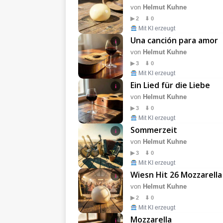
von
Helmut Kuhne
▶ 2 ⬇ 0
Mit KI erzeugt
Una canción para amor
i
von
Helmut Kuhne
▶ 3 ⬇ 0
Mit KI erzeugt
Ein Lied für die Liebe
i
von
Helmut Kuhne
▶ 3 ⬇ 0
Mit KI erzeugt
Sommerzeit
i
von
Helmut Kuhne
▶ 3 ⬇ 0
Mit KI erzeugt
Wiesn Hit 26 Mozzarella
i
von
Helmut Kuhne
▶ 2 ⬇ 0
Mit KI erzeugt
Mozzarella
i