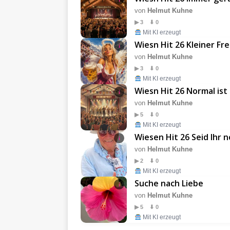
von
Helmut Kuhne
▶ 3 ⬇ 0
Mit KI erzeugt
Wiesn Hit 26 Kleiner Fr
i
von
Helmut Kuhne
▶ 3 ⬇ 0
Mit KI erzeugt
Wiesn Hit 26 Normal ist
i
von
Helmut Kuhne
▶ 5 ⬇ 0
Mit KI erzeugt
Wiesen Hit 26 Seid Ihr 
i
von
Helmut Kuhne
▶ 2 ⬇ 0
Mit KI erzeugt
Suche nach Liebe
i
von
Helmut Kuhne
▶ 5 ⬇ 0
Mit KI erzeugt