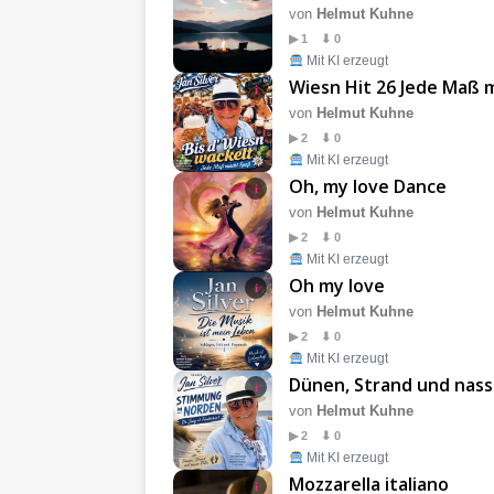
von
Helmut Kuhne
▶ 1 ⬇ 0
Mit KI erzeugt
Wiesn Hit 26 Jede Maß 
i
von
Helmut Kuhne
▶ 2 ⬇ 0
Mit KI erzeugt
Oh, my love Dance
i
von
Helmut Kuhne
▶ 2 ⬇ 0
Mit KI erzeugt
Oh my love
i
von
Helmut Kuhne
▶ 2 ⬇ 0
Mit KI erzeugt
Dünen, Strand und nass
i
von
Helmut Kuhne
▶ 2 ⬇ 0
Mit KI erzeugt
Mozzarella italiano
i