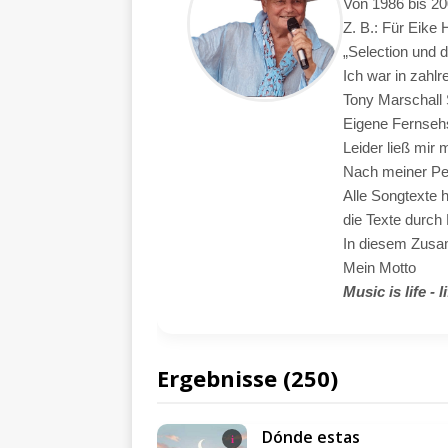
Von 1986 bis 20
Z. B.: Für Eike
„Selection und 
Ich war in zahl
Tony Marschall 
Eigene Fernseh
Leider ließ mir
Nach meiner Pen
Alle Songtexte 
die Texte durch 
In diesem Zusamm
Mein Motto
Music is life - l
Ergebnisse (250)
Dónde estas
i