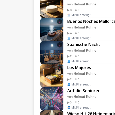
von
Helmut Kuhne
▶ 3 ⬇ 0
Mit KI erzeugt
Buenos Noches Mallorc
i
von
Helmut Kuhne
▶ 4 ⬇ 0
Mit KI erzeugt
Spanische Nacht
i
von
Helmut Kuhne
▶ 2 ⬇ 0
Mit KI erzeugt
Los Majores
i
von
Helmut Kuhne
▶ 2 ⬇ 0
Mit KI erzeugt
Auf die Senioren
i
von
Helmut Kuhne
▶ 3 ⬇ 0
Mit KI erzeugt
Wiesn Hit 26 Heidemari
i