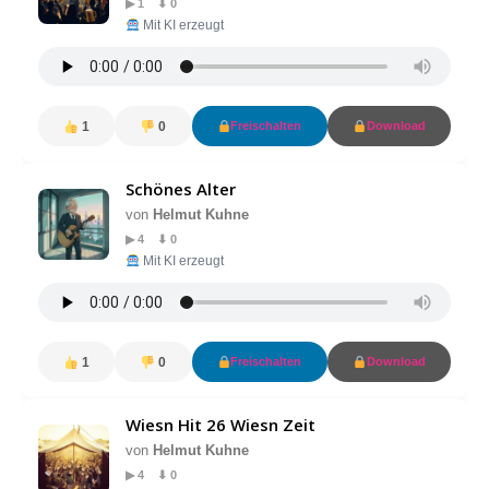
▶ 1 ⬇ 0
Mit KI erzeugt
1
0
Freischalten
Download
Schönes Alter
von
Helmut Kuhne
▶ 4 ⬇ 0
Mit KI erzeugt
1
0
Freischalten
Download
Wiesn Hit 26 Wiesn Zeit
von
Helmut Kuhne
▶ 4 ⬇ 0