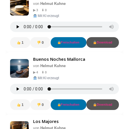
von
Helmut Kuhne
▶ 3 ⬇ 0
Mit KI erzeugt
1
0
Freischalten
Download
Buenos Noches Mallorca
von
Helmut Kuhne
▶ 4 ⬇ 0
Mit KI erzeugt
1
0
Freischalten
Download
Los Majores
von
Helmut Kuhne