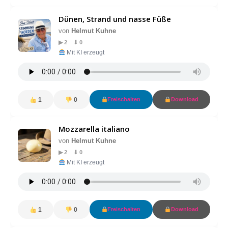
Dünen, Strand und nasse Füße
von
Helmut Kuhne
▶ 2 ⬇ 0
Mit KI erzeugt
1
0
Freischalten
Download
Mozzarella italiano
von
Helmut Kuhne
▶ 2 ⬇ 0
Mit KI erzeugt
1
0
Freischalten
Download