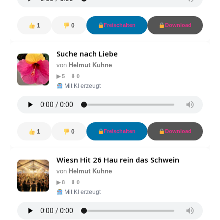
1
0
Freischalten
Download
Suche nach Liebe
von
Helmut Kuhne
▶ 5 ⬇ 0
Mit KI erzeugt
1
0
Freischalten
Download
Wiesn Hit 26 Hau rein das Schwein
von
Helmut Kuhne
▶ 8 ⬇ 0
Mit KI erzeugt