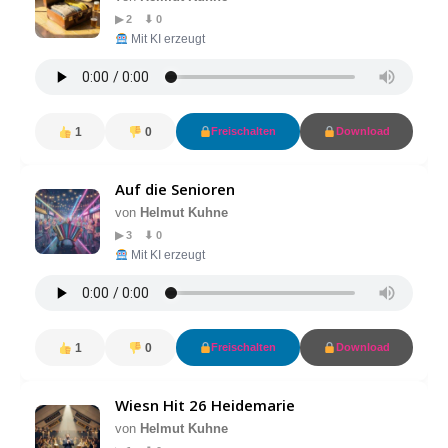
▶ 2 ⬇ 0
Mit KI erzeugt
1
0
Freischalten
Download
Auf die Senioren
von
Helmut Kuhne
▶ 3 ⬇ 0
Mit KI erzeugt
1
0
Freischalten
Download
Wiesn Hit 26 Heidemarie
von
Helmut Kuhne