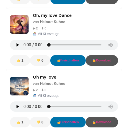
Oh, my love Dance
von
Helmut Kuhne
▶ 2 ⬇ 0
Mit KI erzeugt
1
0
Freischalten
Download
Oh my love
von
Helmut Kuhne
▶ 2 ⬇ 0
Mit KI erzeugt
1
0
Freischalten
Download