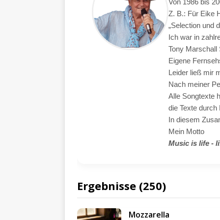
Von 1986 bis 20
Z. B.: Für Eike
„Selection und 
Ich war in zahl
Tony Marschall 
Eigene Fernseh
Leider ließ mir
Nach meiner Pen
Alle Songtexte 
die Texte durch 
In diesem Zusamm
Mein Motto
Music is life - l
Ergebnisse (250)
Mozzarella
i