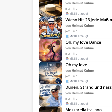
von
Helmut Kuhne
▶ 3 ⬇ 0
Mit KI erzeugt
Wiesn Hit 26 Jede Maß 
i
von
Helmut Kuhne
▶ 2 ⬇ 0
Mit KI erzeugt
Oh, my love Dance
i
von
Helmut Kuhne
▶ 2 ⬇ 0
Mit KI erzeugt
Oh my love
i
von
Helmut Kuhne
▶ 2 ⬇ 0
Mit KI erzeugt
Dünen, Strand und nass
i
von
Helmut Kuhne
▶ 2 ⬇ 0
Mit KI erzeugt
Mozzarella italiano
i