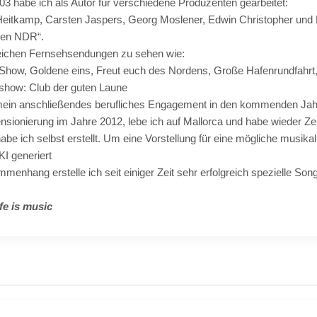
03 habe ich als Autor für verschiedene Produzenten gearbeitet:
 Heitkamp, Carsten Jaspers, Georg Moslener, Edwin Christopher und 
den NDR“.
reichen Fernsehsendungen zu sehen wie:
Show, Goldene eins, Freut euch des Nordens, Große Hafenrundfahrt,
show: Club der guten Laune
 mein anschließendes berufliches Engagement in den kommenden Jah
sionierung im Jahre 2012, lebe ich auf Mallorca und habe wieder Ze
habe ich selbst erstellt. Um eine Vorstellung für eine mögliche musi
KI generiert
enhang erstelle ich seit einiger Zeit sehr erfolgreich spezielle Song
ife is music