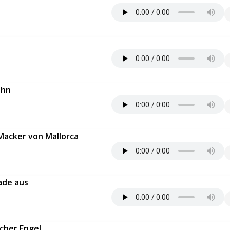
ahn
Macker von Mallorca
ade aus
echer Engel