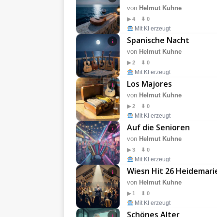
von
Helmut Kuhne
▶ 4 ⬇ 0
Mit KI erzeugt
Spanische Nacht
i
von
Helmut Kuhne
▶ 2 ⬇ 0
Mit KI erzeugt
Los Majores
i
von
Helmut Kuhne
▶ 2 ⬇ 0
Mit KI erzeugt
Auf die Senioren
i
von
Helmut Kuhne
▶ 3 ⬇ 0
Mit KI erzeugt
Wiesn Hit 26 Heidemari
i
von
Helmut Kuhne
▶ 1 ⬇ 0
Mit KI erzeugt
Schönes Alter
i