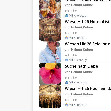
von
Helmut Kuhne
▶ 3 ⬇ 0
Mit KI erzeugt
Wiesn Hit 26 Normal ist
i
von
Helmut Kuhne
▶ 5 ⬇ 0
Mit KI erzeugt
Wiesen Hit 26 Seid Ihr 
i
von
Helmut Kuhne
▶ 2 ⬇ 0
Mit KI erzeugt
Suche nach Liebe
i
von
Helmut Kuhne
▶ 5 ⬇ 0
Mit KI erzeugt
Wiesn Hit 26 Hau rein d
i
von
Helmut Kuhne
▶ 8 ⬇ 0
Mit KI erzeugt