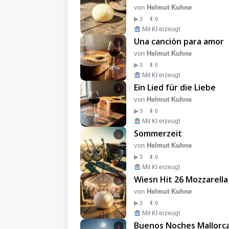
von
Helmut Kuhne
▶ 2 ⬇ 0
Mit KI erzeugt
Una canción para amor
i
von
Helmut Kuhne
▶ 3 ⬇ 0
Mit KI erzeugt
Ein Lied für die Liebe
i
von
Helmut Kuhne
▶ 3 ⬇ 0
Mit KI erzeugt
Sommerzeit
i
von
Helmut Kuhne
▶ 3 ⬇ 0
Mit KI erzeugt
Wiesn Hit 26 Mozzarella
i
von
Helmut Kuhne
▶ 2 ⬇ 0
Mit KI erzeugt
Buenos Noches Mallorc
i