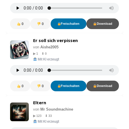
0
0
Freischalten
Download
Er soll sich verpissen
von
Aishe2005
▶ 1 ⬇ 0
Mit KI erzeugt
0
0
Freischalten
Download
Eltern
von
Mr Soundmachine
▶ 123 ⬇ 33
Mit KI erzeugt