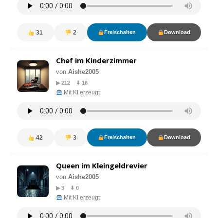
31
2
Freischalten
Download
Chef im Kinderzimmer
von
Aishe2005
▶ 212 ⬇ 16
Mit KI erzeugt
42
3
Freischalten
Download
Queen im Kleingeldrevier
von
Aishe2005
▶ 3 ⬇ 0
Mit KI erzeugt