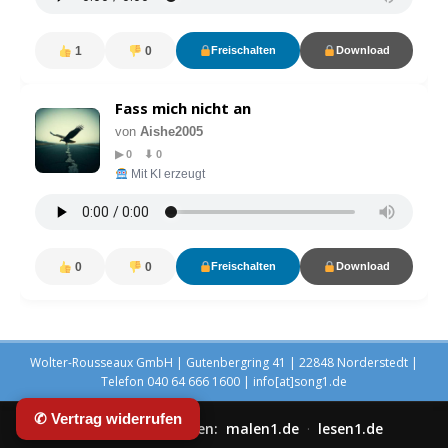
1
0
Freischalten
Download
Fass mich nicht an
von
Aishe2005
▶ 0 ⬇ 0
Mit KI erzeugt
0
0
Freischalten
Download
Wolter-Rousseaux GmbH | Gutenbergring 41 | 22848 Norderstedt |
Telefon 040 64 666 1600 | info[at]song1.de
✆ Vertrag widerrufen
Unsere Partnerseiten:
malen1.de
·
lesen1.de