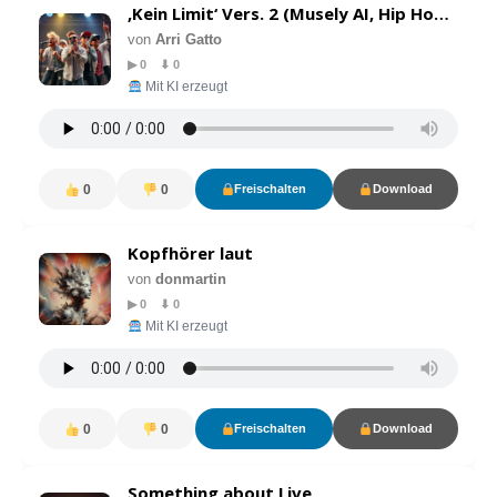
‚Kein Limit‘ Vers. 2 (Musely AI, Hip Hop Song von Arri Gatto
von
Arri Gatto
▶ 0 ⬇ 0
Mit KI erzeugt
0
0
Freischalten
Download
Kopfhörer laut
von
donmartin
▶ 0 ⬇ 0
Mit KI erzeugt
0
0
Freischalten
Download
Something about Live