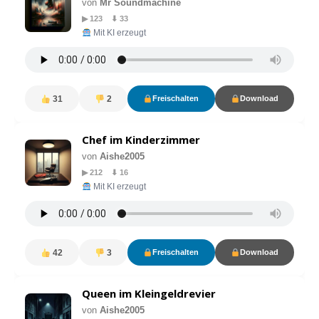
von
Mr Soundmachine
▶ 123 ⬇ 33
Mit KI erzeugt
31
2
Freischalten
Download
Chef im Kinderzimmer
von
Aishe2005
▶ 212 ⬇ 16
Mit KI erzeugt
42
3
Freischalten
Download
Queen im Kleingeldrevier
von
Aishe2005