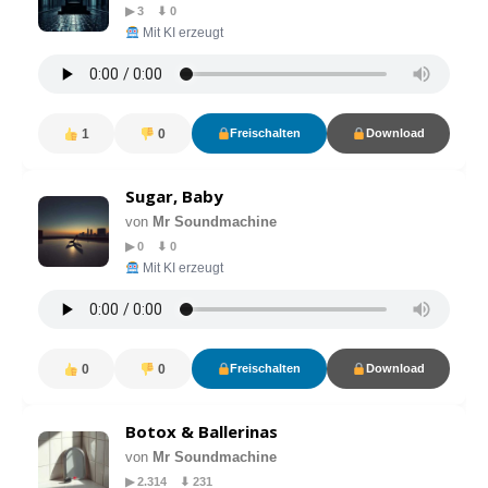
▶ 3 ⬇ 0
Mit KI erzeugt
1
0
Freischalten
Download
Sugar, Baby
von
Mr Soundmachine
▶ 0 ⬇ 0
Mit KI erzeugt
0
0
Freischalten
Download
Botox & Ballerinas
von
Mr Soundmachine
▶ 2.314 ⬇ 231