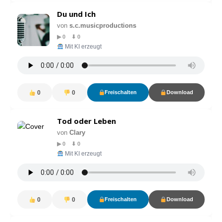
Du und Ich
von
s.c.musicproductions
▶ 0 ⬇ 0
Mit KI erzeugt
0
0
Freischalten
Download
Tod oder Leben
von
Clary
▶ 0 ⬇ 0
Mit KI erzeugt
0
0
Freischalten
Download