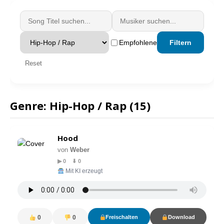
Empfohlene
Filtern
Reset
Genre: Hip-Hop / Rap (15)
Hood
von
Weber
▶ 0 ⬇ 0
Mit KI erzeugt
0
0
Freischalten
Download