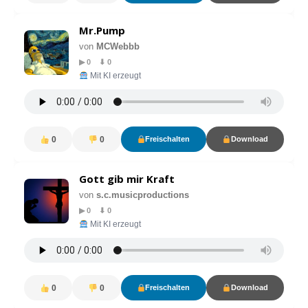
Mr.Pump
von
MCWebbb
▶ 0 ⬇ 0
Mit KI erzeugt
0
0
Freischalten
Download
Gott gib mir Kraft
von
s.c.musicproductions
▶ 0 ⬇ 0
Mit KI erzeugt
0
0
Freischalten
Download