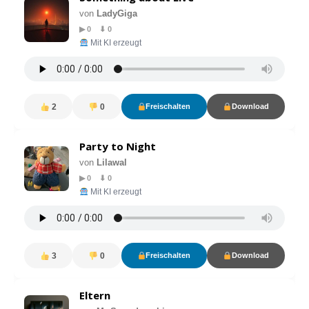
von
LadyGiga
▶ 0 ⬇ 0
Mit KI erzeugt
2
0
Freischalten
Download
Party to Night
von
Lilawal
▶ 0 ⬇ 0
Mit KI erzeugt
3
0
Freischalten
Download
Eltern