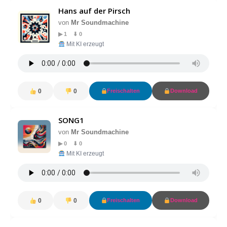
Hans auf der Pirsch
von
Mr Soundmachine
▶ 1 ⬇ 0
Mit KI erzeugt
0
0
Freischalten
Download
SONG1
von
Mr Soundmachine
▶ 0 ⬇ 0
Mit KI erzeugt
0
0
Freischalten
Download