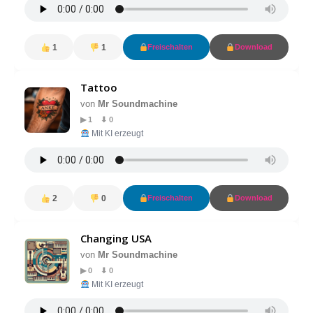
1
1
Freischalten
Download
Tattoo
von
Mr Soundmachine
▶ 1 ⬇ 0
Mit KI erzeugt
2
0
Freischalten
Download
Changing USA
von
Mr Soundmachine
▶ 0 ⬇ 0
Mit KI erzeugt