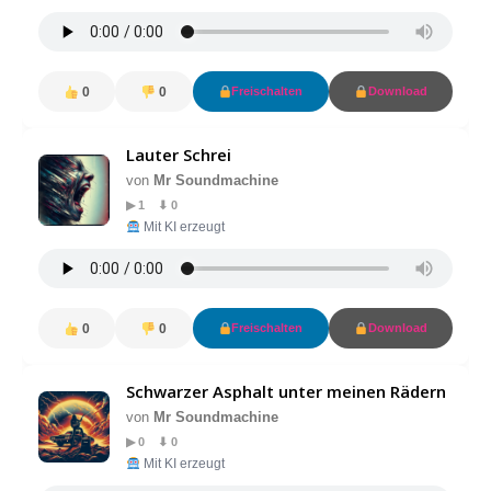
0
0
Freischalten
Download
Lauter Schrei
von
Mr Soundmachine
▶ 1 ⬇ 0
Mit KI erzeugt
0
0
Freischalten
Download
Schwarzer Asphalt unter meinen Rädern
von
Mr Soundmachine
▶ 0 ⬇ 0
Mit KI erzeugt