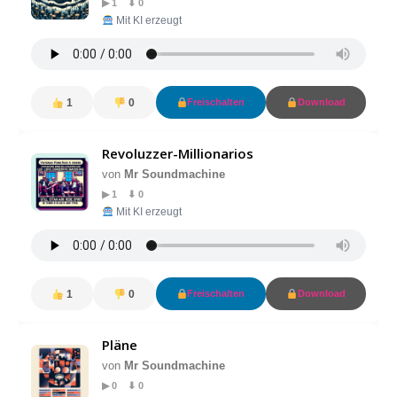
▶ 1 ⬇ 0
Mit KI erzeugt
1
0
Freischalten
Download
Revoluzzer-Millionarios
von
Mr Soundmachine
▶ 1 ⬇ 0
Mit KI erzeugt
1
0
Freischalten
Download
Pläne
von
Mr Soundmachine
▶ 0 ⬇ 0