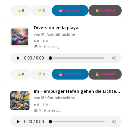
0
0
Freischalten
Download
Diversión en la playa
von
Mr Soundmachine
▶ 0 ⬇ 0
Mit KI erzeugt
0
0
Freischalten
Download
Im Hamburger Hafen gehen die Lichter niemals aus
von
Mr Soundmachine
▶ 0 ⬇ 0
Mit KI erzeugt