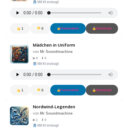
Mit KI erzeugt
1
0
Freischalten
Download
Mädchen in Uniform
von
Mr Soundmachine
▶ 0 ⬇ 0
Mit KI erzeugt
1
0
Freischalten
Download
Nordwind-Legenden
von
Mr Soundmachine
▶ 1 ⬇ 0
Mit KI erzeugt