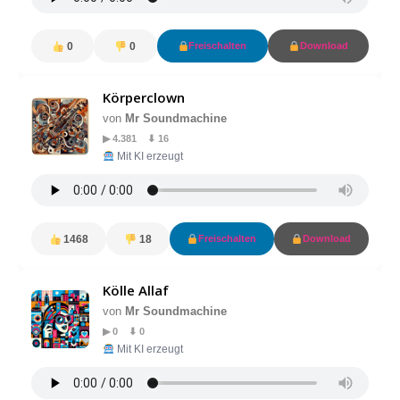
0
0
Freischalten
Download
Körperclown
von
Mr Soundmachine
▶ 4.381 ⬇ 16
Mit KI erzeugt
1468
18
Freischalten
Download
Kölle Allaf
von
Mr Soundmachine
▶ 0 ⬇ 0
Mit KI erzeugt