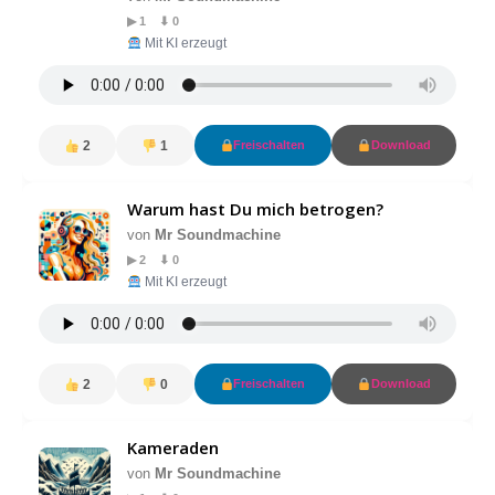
▶ 1 ⬇ 0
Mit KI erzeugt
2
1
Freischalten
Download
Warum hast Du mich betrogen?
von
Mr Soundmachine
▶ 2 ⬇ 0
Mit KI erzeugt
2
0
Freischalten
Download
Kameraden
von
Mr Soundmachine