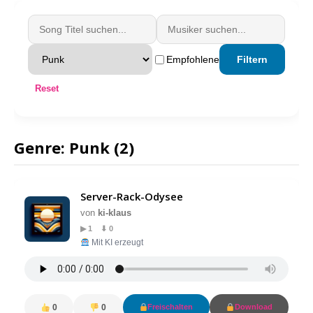
Empfohlene
Filtern
Reset
Genre: Punk (2)
Server-Rack-Odysee
von
ki-klaus
▶ 1 ⬇ 0
Mit KI erzeugt
0
0
Freischalten
Download